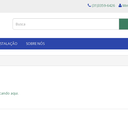
(31)3359-6426
Min
NSTALAÇÃO
SOBRE NÓS
icando aqui
.