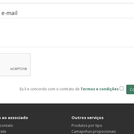
 e-mail
Eu li e concordo com o contrato de
Termos e condições
s ao associado
Outros serviços
 contato
Produtos por tipo
site
Camapnhas propocionais