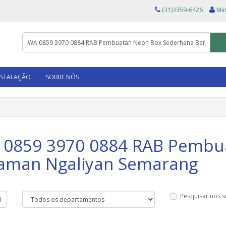
(31)3359-6426
Min
NSTALAÇÃO
SOBRE NÓS
A 0859 3970 0884 RAB Pembu
aman Ngaliyan Semarang
Pesquisar nos 